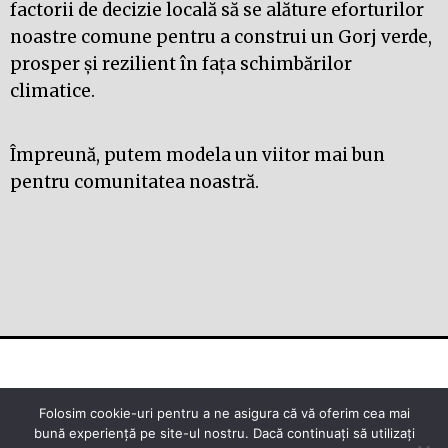
factorii de decizie locală să se alăture eforturilor
noastre comune pentru a construi un Gorj verde,
prosper și rezilient în fața schimbărilor
climatice.
Împreună, putem modela un viitor mai bun
pentru comunitatea noastră.
© 2026 Institutul de Cercetare, Dezvoltare și
Folosim cookie-uri pentru a ne asigura că vă oferim cea mai
Inovare , Călina Denis Lucian, Automation
bună experiență pe site-ul nostru. Dacă continuați să utilizați