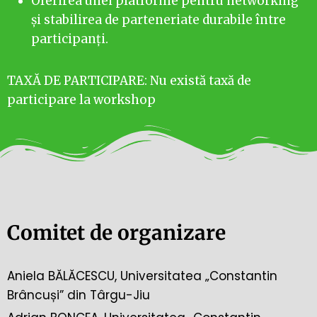
Oferirea unei platforme pentru networking
și stabilirea de parteneriate durabile între
participanți.
TAXĂ DE PARTICIPARE: Nu există taxă de
participare la workshop
Comitet de organizare
Aniela BĂLĂCESCU, Universitatea „Constantin
Brâncuși” din Târgu-Jiu