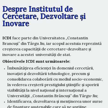
Despre Institutul de
Cercetare, Dezvoltare și
Inovare
ICDI
face parte din Universitatea „Constantin
Brancuși” din Târgu Jiu, iar scopul acestuia reprezintă
creșterea capacității de cercetare-dezvoltare și
inovare a acestei universități de stat.
Obiectivele ICDI sunt următoarele:
Îmbunătățirea eficienței în domeniul cercetării,
inovației și dezvoltării tehnologice, precum şi
consolidarea colaborării cu mediul socio-economic,
în vederea creșterii prestigiului ştiinţific și sporirii
vizibilității la nivel național și internațional a
Universității ,,Constantin Brâncuși” din Târgu-Jiu;
Identificarea, dezvoltarea și menținerea unor surse
de finanțare sustenabile care să ne sprijine