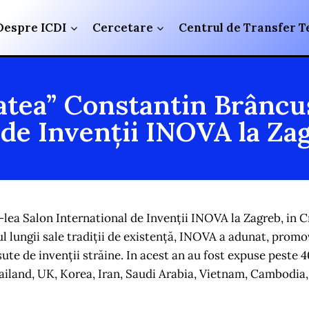
Despre ICDI
Cercetare
Centrul de Transfer T
tea” Constantin Brâncuși
 de Invenții INOVA la Za
-lea Salon International de Invenții INOVA la Zagreb, in 
ul lungii sale tradiții de existență, INOVA a adunat, promo
 sute de invenții străine. In acest an au fost expuse peste 4
iland, UK, Korea, Iran, Saudi Arabia, Vietnam, Cambodia, 