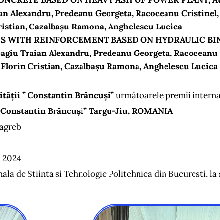
NCRETE BASED ON HEAVY ASH OF POWER PLANT, Au
an Alexandru, Predeanu Georgeta, Racoceanu Cristinel
Cristian, Cazalbașu Ramona, Anghelescu Lucica
 WITH REINFORCEMENT BASED ON HYDRAULIC BINDE
agiu Traian Alexandru, Predeanu Georgeta, Racoceanu C
 Florin Cristian, Cazalbașu Ramona, Anghelescu Lucica
ității ” Constantin Brâncuși”
următoarele premii interna
” Constantin Brâncuși” Targu-Jiu, ROMANIA
Zagreb
a 2024
la de Stiinta si Tehnologie Politehnica din Bucuresti, la se