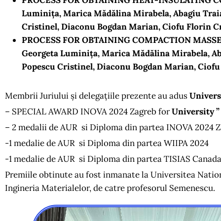
PROCESS FOR OBTAINING HEAT-INSULATING CO
Luminița, Marica Mădălina Mirabela, Abagiu Trai
Cristinel, Diaconu Bogdan Marian, Ciofu Florin 
PROCESS FOR OBTAINING COMPACTION MASSES
Georgeta Luminița, Marica Mădălina Mirabela, Ab
Popescu Cristinel, Diaconu Bogdan Marian, Ciofu
Membrii Juriului și delegațiile prezente au adus
Univers
– SPECIAL AWARD INOVA 2024 Zagreb for
University 
– 2 medalii de AUR si Diploma din partea INOVA 2024 
-1 medalie de AUR si Diploma din partea WIIPA 2024
-1 medalie de AUR si Diploma din partea TISIAS Canad
Premiile obtinute au fost inmanate la Universitea Nationa
Ingineria Materialelor, de catre profesorul Semenescu.