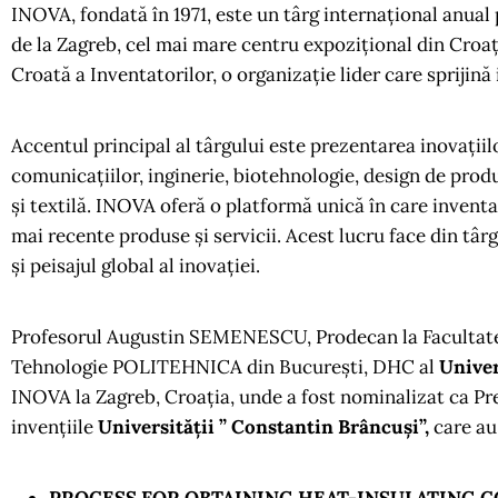
INOVA, fondată în 1971, este un târg internațional anual p
de la Zagreb, cel mai mare centru expozițional din Croaț
Croată a Inventatorilor, o organizație lider care sprijină 
Accentul principal al târgului este prezentarea inovațiil
comunicațiilor, inginerie, biotehnologie, design de produ
și textilă. INOVA oferă o platformă unică în care inventat
mai recente produse și servicii. Acest lucru face din târ
și peisajul global al inovației.
Profesorul Augustin SEMENESCU, Prodecan la Facultatea d
Tehnologie POLITEHNICA din București, DHC al
Univer
INOVA la Zagreb, Croația, unde a fost nominalizat ca Pre
invențiile
Universității ” Constantin Brâncuși”,
care au