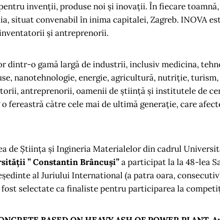
entru invenții, produse noi și inovații. În fiecare toamnă, 
ia, situat convenabil în inima capitalei, Zagreb. INOVA es
inventatorii și antreprenorii.
or dintr-o gamă largă de industrii, inclusiv medicina, tehn
se, nanotehnologie, energie, agricultură, nutriție, turism
orii, antreprenorii, oamenii de știință și institutele de ce
g o fereastră către cele mai de ultimă generație, care afec
e Știința și Ingineria Materialelor din cadrul Universităț
sității ” Constantin Brâncuși”
a participat la la 48-lea S
ședinte al Juriului International (a patra oara, consecutiv
 fost selectate ca finaliste pentru participarea la competi