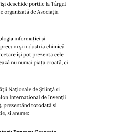
își deschide porțile la Târgul
te organizată de Asociația
ologia informației și
, precum și industria chimică
rcetare își pot prezenta cele
tează nu numai piața croată, ci
ii Naționale de Știință si
alon International de Invenții
), prezentând totodată si
ție, si anume: