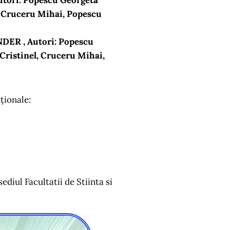
tori:
Popescu Georgeta
, Cruceru Mihai, Popescu
R , Autori:
Popescu
ristinel, Cruceru Mihai,
ționale:
diul Facultatii de Stiinta si