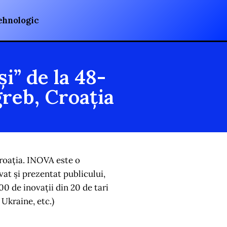
ehnologic
” de la 48-
greb, Croația
Croația. INOVA este o
vat și prezentat publicului,
00 de inovații din 20 de tari
Ukraine, etc.)