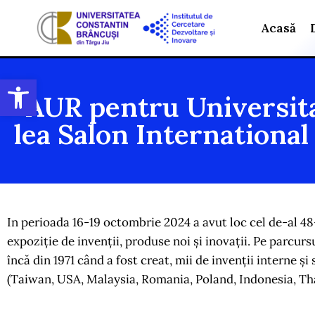
Acasă
Open toolbar
AUR pentru Universita
lea Salon International
In perioada 16-19 octombrie 2024 a avut loc cel de-al 48
expoziție de invenții, produse noi și inovații. Pe parcurs
încă din 1971 când a fost creat, mii de invenții interne și
(Taiwan, USA, Malaysia, Romania, Poland, Indonesia, Tha