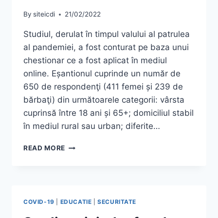
By
siteicdi
21/02/2022
Studiul, derulat în timpul valului al patrulea
al pandemiei, a fost conturat pe baza unui
chestionar ce a fost aplicat în mediul
online. Eșantionul cuprinde un număr de
650 de respondenţi (411 femei și 239 de
bărbaţi) din următoarele categorii: vârsta
cuprinsă între 18 ani și 65+; domiciliul stabil
în mediul rural sau urban; diferite…
DE
READ MORE
CE
REFUZĂ
ROMÂNII
VACCINAREA
ANTI-
COVID-19
|
EDUCATIE
|
SECURITATE
COVID?