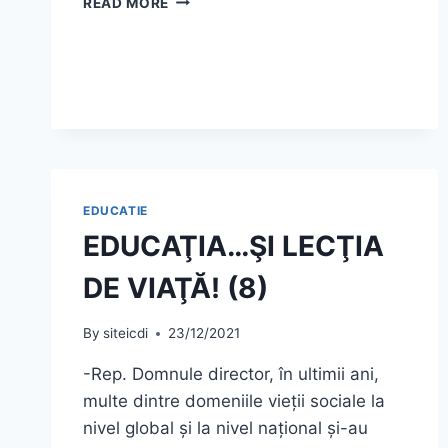
READ MORE
CE
REFUZĂ
ROMÂNII
VACCINAREA
ANTI-
COVID?
EDUCATIE
EDUCAŢIA…ŞI LECŢIA
DE VIAŢĂ! (8)
By
siteicdi
23/12/2021
-Rep. Domnule director, în ultimii ani,
multe dintre domeniile vieții sociale la
nivel global și la nivel național și-au