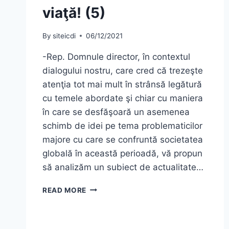
viaţă! (5)
By
siteicdi
06/12/2021
-Rep. Domnule director, în contextul
dialogului nostru, care cred că trezeşte
atenţia tot mai mult în strânsă legătură
cu temele abordate şi chiar cu maniera
în care se desfăşoară un asemenea
schimb de idei pe tema problematicilor
majore cu care se confruntă societatea
globală în această perioadă, vă propun
să analizăm un subiect de actualitate…
EDUCAŢIA…
READ MORE
ŞI
LECŢIA
DE