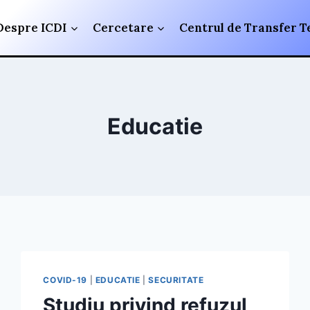
Despre ICDI
Cercetare
Centrul de Transfer T
Educatie
COVID-19
|
EDUCATIE
|
SECURITATE
Studiu privind refuzul