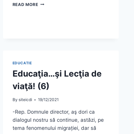
EDUCAŢIA…
READ MORE
ŞI
LECŢIA
DE
VIAŢĂ!
(10)
EDUCATIE
Educaţia…şi Lecţia de
viaţă! (6)
By
siteicdi
19/12/2021
-Rep. Domnule director, aş dori ca
dialogul nostru să continue, astăzi, pe
tema fenomenului migrației, dar să