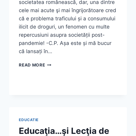
societatea românească, dar, una dintre
cele mai acute şi mai îngrijorătoare cred
că e problema traficului și a consumului
ilicit de droguri, un fenomen cu multe
repercusiuni asupra societății post-
pandemie! -C.P. Așa este și mă bucur
că lansați în…
EDUCAŢIA…
READ MORE
ŞI
LECŢIA
DE
VIAŢĂ!
(7)
EDUCATIE
Educaţia…şi Lecţia de