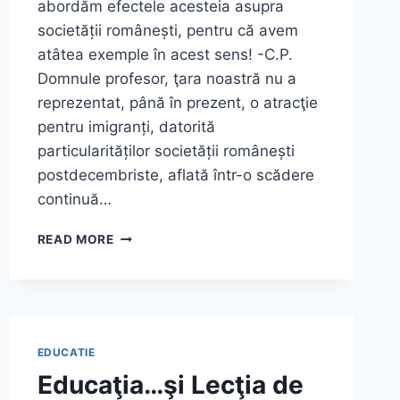
abordăm efectele acesteia asupra
societății românești, pentru că avem
atâtea exemple în acest sens! -C.P.
Domnule profesor, ţara noastră nu a
reprezentat, până în prezent, o atracţie
pentru imigranți, datorită
particularităților societății românești
postdecembriste, aflată într-o scădere
continuă…
EDUCAŢIA…
READ MORE
ŞI
LECŢIA
DE
VIAŢĂ!
(6)
EDUCATIE
Educaţia…şi Lecţia de