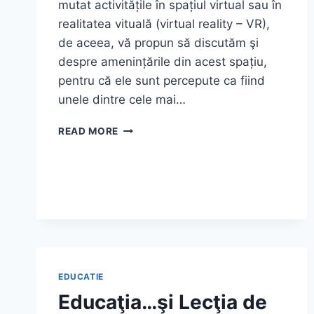
mutat activitățile în spațiul virtual sau în
realitatea vituală (virtual reality – VR),
de aceea, vă propun să discutăm şi
despre amenințările din acest spațiu,
pentru că ele sunt percepute ca fiind
unele dintre cele mai…
EDUCAŢIA…
READ MORE
ŞI
LECŢIA
DE
VIAŢĂ!
(8)
EDUCATIE
Educaţia…şi Lecţia de