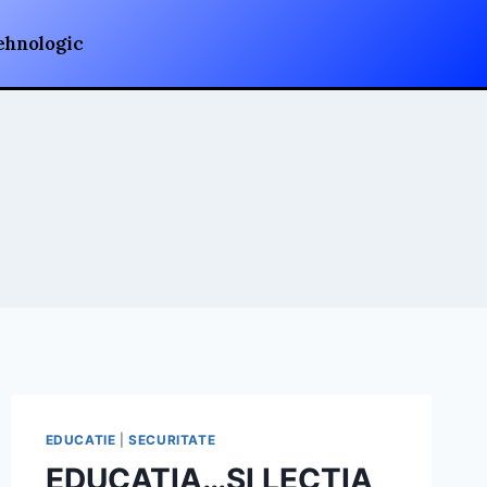
ehnologic
EDUCATIE
|
SECURITATE
EDUCAŢIA…ŞI LECŢIA