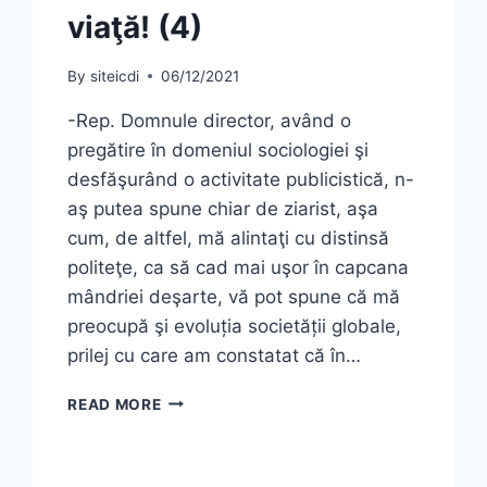
viaţă! (4)
By
siteicdi
06/12/2021
-Rep. Domnule director, având o
pregătire în domeniul sociologiei şi
desfăşurând o activitate publicistică, n-
aş putea spune chiar de ziarist, aşa
cum, de altfel, mă alintaţi cu distinsă
politeţe, ca să cad mai uşor în capcana
mândriei deşarte, vă pot spune că mă
preocupă şi evoluția societății globale,
prilej cu care am constatat că în…
EDUCAŢIA…
READ MORE
ŞI
LECŢIA
DE