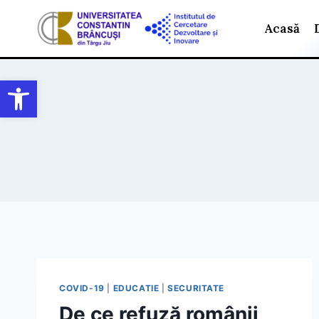
Skip
Acasă
to
content
Open toolbar
COVID-19
|
EDUCATIE
|
SECURITATE
De ce refuză românii