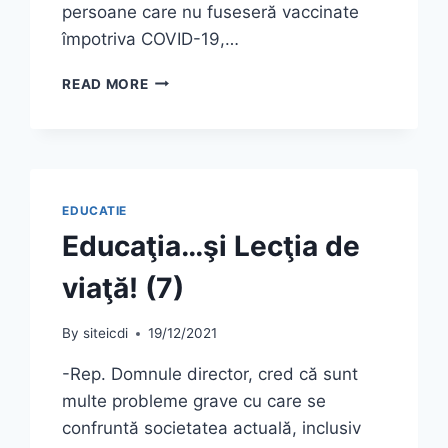
persoane care nu fuseseră vaccinate
împotriva COVID-19,…
STUDIU
READ MORE
PRIVIND
REFUZUL
VACCINĂRII
ÎMPOTRIVA
COVID-
19
EDUCATIE
ÎN
Educaţia…şi Lecţia de
ROMÂNIA
viaţă! (7)
By
siteicdi
19/12/2021
-Rep. Domnule director, cred că sunt
multe probleme grave cu care se
confruntă societatea actuală, inclusiv